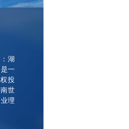
称：湖
，是一
权投
湖南世
企业理