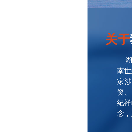
关于
南世
家
资、
纪祥
念，